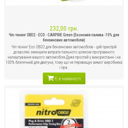
232,00 грн.
Чіп-тюнінг OBD2 - ECO - CARPRIE Green (Економія палива -15% для
бензинових автомобілів)
Чіп тюнінг Eco OBD2 для бензинових автомобілів - цей пристрій
дозволяє зменшити витрати пального шляхом програмного
налаштування вашого автомобіля.Дуже простий у використанні і на
100% безпечний для двигуна, тому що не перевищує вимог виробника
і пра..
Є в наявності
Додати до списку бажань
Порівняти цей товар