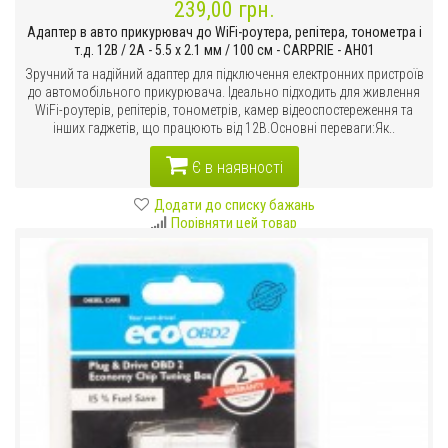
239,00 грн.
Адаптер в авто прикурювач до WiFi-роутера, репітера, тонометра і
т.д. 12В / 2А - 5.5 х 2.1 мм / 100 см - CARPRIE - AH01
Зручний та надійний адаптер для підключення електронних пристроїв
до автомобільного прикурювача. Ідеально підходить для живлення
WiFi-роутерів, репітерів, тонометрів, камер відеоспостереження та
інших гаджетів, що працюють від 12В.Основні переваги:Як..
Є в наявності
Додати до списку бажань
Порівняти цей товар