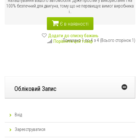
налаштування вашого автомобіля. Дуже простий у використанні і на
100% безпечний для двигуна, тому що не перевищує вимог виробника
і..
Є в наявності
Додати до списку бажань
Показано 1 по 4 з 4 (Всього сторінок 1)
Порівняти цей товар
Обліковий Запис
Вхід
Зареєструватися