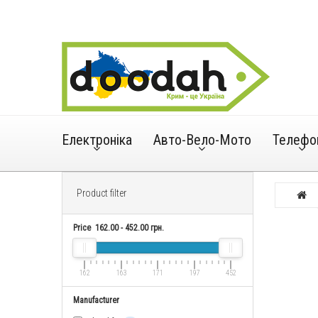
Електроніка
Авто-Вело-Мото
Телефо
Product filter
Price
162.00
-
452.00
грн.
162
163
171
197
452
Manufacturer