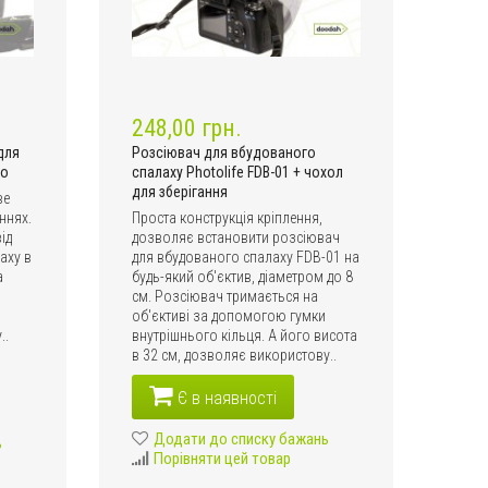
248,00 грн.
для
Розсіювач для вбудованого
ro
спалаху Photolife FDB-01 + чохол
для зберігання
ве
ннях.
Проста конструкція кріплення,
ід
дозволяє встановити розсіювач
аху в
для вбудованого спалаху FDB-01 на
а
будь-який об'єктив, діаметром до 8
см. Розсіювач тримається на
об'єктиві за допомогою гумки
..
внутрішнього кільця. А його висота
в 32 см, дозволяє використову..
Є в наявності
Додати до списку бажань
ь
Порівняти цей товар