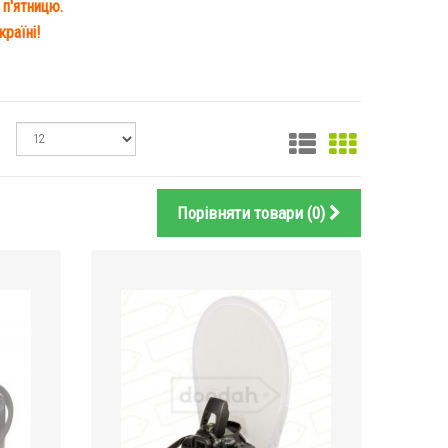
 п'ятницю.
раїні!
Порівняти товари (0)