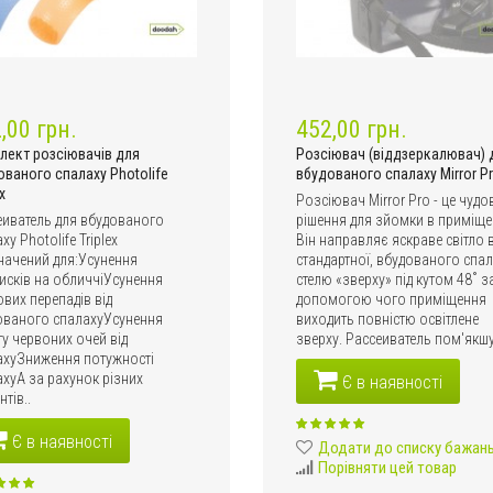
,00 грн.
452,00 грн.
лект розсіювачів для
Розсіювач (віддзеркалювач) 
ованого спалаху Photolife
вбудованого спалаху Mirror P
x
Розсіювач Mirror Pro - це чудо
еиватель для вбудованого
рішення для зйомки в приміще
ху Photolife Triplex
Він направляє яскраве світло в
начений для:Усунення
стандартної, вбудованого спал
исків на обличчіУсунення
стелю «зверху» під кутом 48˚ з
ових перепадів від
допомогою чого приміщення
ованого спалахуУсунення
виходить повністю освітлене
у червоних очей від
зверху. Рассеиватель пом'якшу
ахуЗниження потужності
хуА за рахунок різних
Є в наявності
нтів..
Є в наявності
Додати до списку бажан
Порівняти цей товар