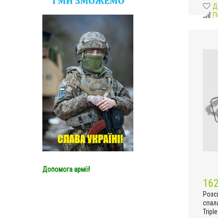
Д
П
Допомога армії!
162
Розс
спала
Tripl