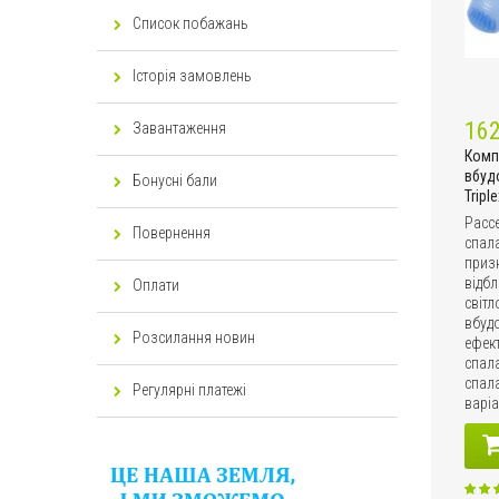
Список побажань
Історія замовлень
162
Завантаження
Комп
вбуд
Бонусні бали
Triple
Расс
Повернення
спала
приз
відбл
Оплати
світл
вбуд
Розсилання новин
ефект
спал
спала
Регулярні платежі
варіа