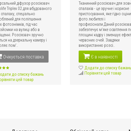
ерсальний діфузор розсіювач
Тканинний розсіювач для зовн
life Triplex 02 для вбудованого
спалахів - це зручне і корисне
 спалаху, спеціально
пристосування, яке гідно оцін
облений для поліпшення
фото любителі і
 фотознімків, під час
професіонали.Даний розсіюв
зйомки на вулиці або в
забезпечує м'яке освітлення п
іщенні. Розсіювач зручно
площині кадру і зменшує ефек
ться на дзеркальну камеру і
червоних очей. Завдяки
ляє пом'..
використанню розсі..
Очікується поставка
Є в наявності
Додати до списку бажан
Порівняти цей товар
одати до списку бажань
орівняти цей товар