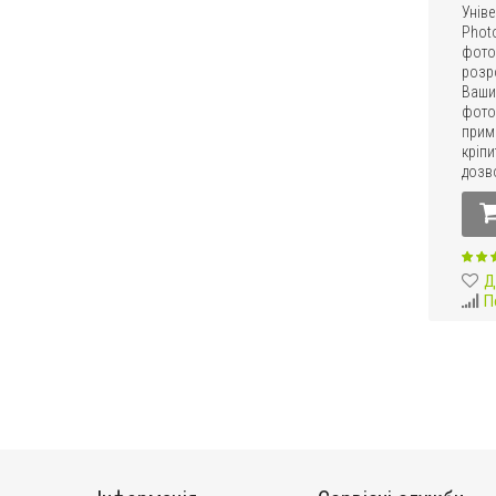
Унів
Photo
фото
розр
Ваших
фото
прим
кріпи
дозво
Д
П