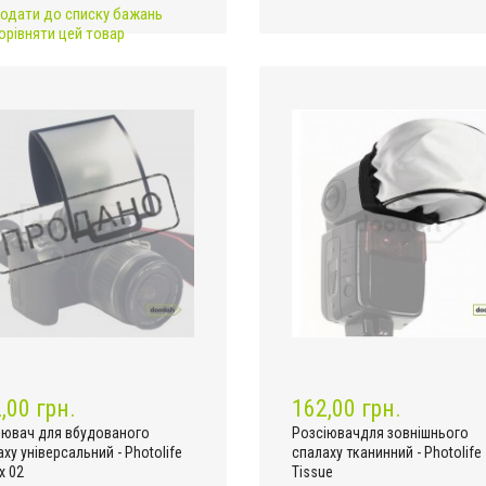
одати до списку бажань
орівняти цей товар
,00 грн.
162,00 грн.
іювач для вбудованого
Розсіювачдля зовнішнього
ху універсальний - Photolife
спалаху тканинний - Photolife
ex 02
Tissue