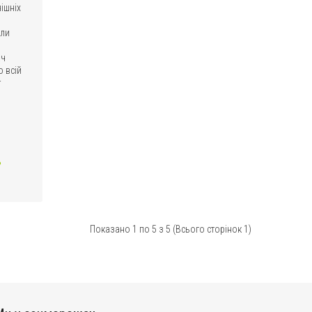
ішніх
или
ач
о всій
т
ь
Показано 1 по 5 з 5 (Всього сторінок 1)