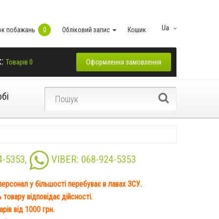
Ua
ок побажань
0
Обліковий запис
Кошик
к:
Оформлення замовлення
Товарів 0
обі
4-5353
,
VIBER:
068-924-5353
 персонал у більшості перебуває в лавах ЗСУ.
товару відповідає дійсності.
рів від 1000 грн.