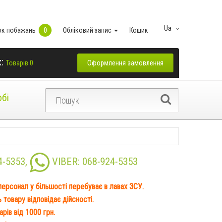
Ua
ок побажань
0
Обліковий запис
Кошик
к:
Оформлення замовлення
Товарів 0
обі
4-5353
,
VIBER:
068-924-5353
 персонал у більшості перебуває в лавах ЗСУ.
товару відповідає дійсності.
рів від 1000 грн.