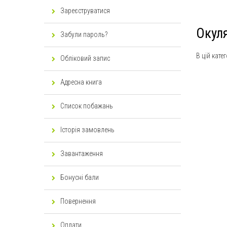
Зареєструватися
Окуля
Забули пароль?
В цій кате
Обліковий запис
Адресна книга
Список побажань
Історія замовлень
Завантаження
Бонусні бали
Повернення
Оплати