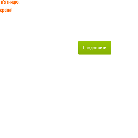
 п'ятницю.
раїні!
Продовжити