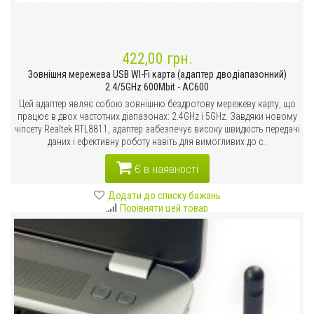
422,00 грн.
Зовнішня мережева USB WI-Fi карта (адаптер дводіапазонний)
2.4/5GHz 600Mbit - AC600
Цей адаптер являє собою зовнішню бездротову мережеву карту, що
працює в двох частотних діапазонах: 2.4GHz і 5GHz. Завдяки новому
чіпсету Realtek RTL8811, адаптер забезпечує високу швидкість передачі
даних і ефективну роботу навіть для вимогливих до с..
Є в наявності
Додати до списку бажань
Порівняти цей товар