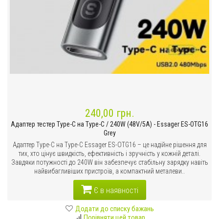
240,00 грн.
Адаптер тестер Type-C на Type-C / 240W (48V/5A) - Essager ES-OTG16
Grey
Адаптер Type-C на Type-C Essager ES-OTG16 – це надійне рішення для
тих, хто цінує швидкість, ефективність і зручність у кожній деталі.
Завдяки потужності до 240W він забезпечує стабільну зарядку навіть
найвибагливіших пристроїв, а компактний металеви..
Є в наявності
Додати до списку бажань
Порівняти цей товар