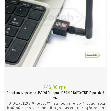
246,00 грн.
Зовнішня мережева USB WI-Fi карта - DZ0219 NOYOKERE. Гарантія 6
міс.
NOYOKERE DZ0219 - це USB WiFi адапрер з антеною. У просто народ
і«вайфай свисток». Це пристрій, за допомогою якого здійснюється