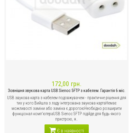
172,00 грн.
Зовнішня звукова карта USB Sienoc 5FTP з кабелем. Гарантія 6 міс.
USB звукова карта з кабелем подовжувачем - практичне рішення для
тих у кого:Вийшла з ладу інтегрована звукова картаНемає
можливості заміни або заміна є дорогоюНеобхідно розширити
функціонал комп'ютераUSB Sienoc 5FTP підійде для будь-якого
пристрою, я..
Є в наявності