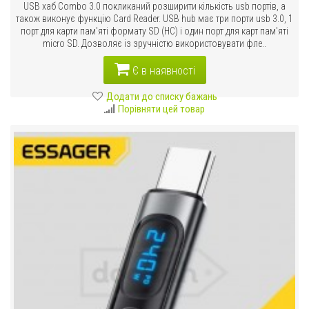
USB хаб Combo 3.0 покликаний розширити кількість usb портів, а
також виконує функцію Card Reader. USB hub має три порти usb 3.0, 1
порт для карти пам'яті формату SD (HC) і один порт для карт пам'яті
micro SD. Дозволяє із зручністю використовувати фле..
Є в наявності
Додати до списку бажань
Порівняти цей товар