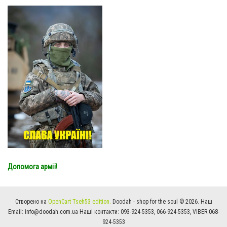
Допомога армії!
Створено на
OpenCart Tseh53 edition.
Doodah - shop for the soul © 2026. Наш
Email:
info@doodah.com.ua
Наші контакти:
093-924-5353
,
066-924-5353
, VIBER
068-
924-5353