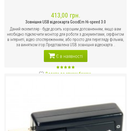
413,00 грн.
Зовнішня USB відеокарта GoodEm Hi-speed 3.0
Даний екземпляр - буде досить хорошим доповненням, якщо вам
необхідно підключити монітор для роботи з документами, серфінгом
в інтернеті, відео спостереженням, або просто для перегляду фільмів,
за винятком ігор.Представлена ​​USB зовнішня відеокарта ..
Є в наявності
Додати до списку бажань
Порівняти цей товар