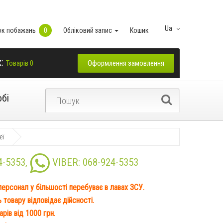
Ua
ок побажань
0
Обліковий запис
Кошик
к:
Оформлення замовлення
Товарів 0
обі
еї
4-5353
,
VIBER:
068-924-5353
 персонал у більшості перебуває в лавах ЗСУ.
товару відповідає дійсності.
рів від 1000 грн.