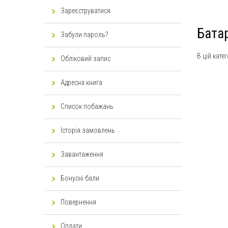
Зареєструватися
Батар
Забули пароль?
В цій кате
Обліковий запис
Адресна книга
Список побажань
Історія замовлень
Завантаження
Бонусні бали
Повернення
Оплати