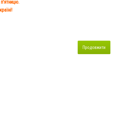
 п'ятницю.
раїні!
Продовжити