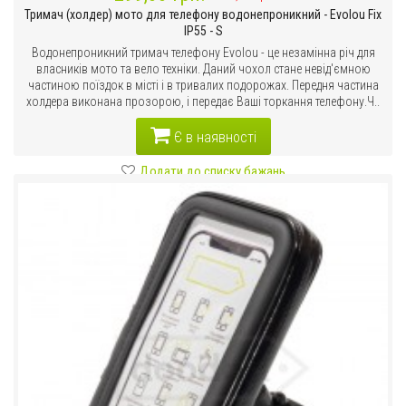
Тримач (холдер) мото для телефону водонепроникний - Evolou Fix
IP55 - S
Водонепроникний тримач телефону Evolou - це незамінна річ для
власників мото та вело техніки. Даний чохол стане невід'ємною
частиною поїздок в місті і в тривалих подорожах. Передня частина
холдера виконана прозорою, і передає Ваші торкання телефону.Ч..
Є в наявності
Додати до списку бажань
Порівняти цей товар