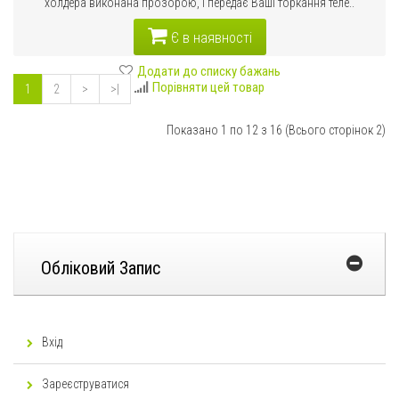
холдера виконана прозорою, і передає Ваші торкання теле..
Є в наявності
Додати до списку бажань
Порівняти цей товар
1
2
>
>|
Показано 1 по 12 з 16 (Всього сторінок 2)
Обліковий Запис
Вхід
Зареєструватися