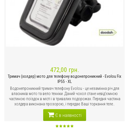
472,00 грн.
Тримач (холдер) мото для телефону водонепроникний - Evolou Fix
IP55 - XL
Водонепроникний тримач телефону Evolou - це незамінна річ для
власників мото та вело техніки. Даний чохол стане невід'ємною
частиною поїздок в місті і в тривалих подорожах. Передня частина
холдера виконана прозорою, і передає Ваші торкання теле..
Є в наявності