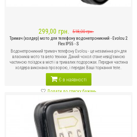
299,00 грн.
518,00 грн.
Тримач (холдер) мото для телефону водонепроникний - Evolou 2
Flex IP55 - S
Водонепроникний тримач телефону Evolou - це незамінна річ для
власників мото та вело техніки. Даний чохол стане невід'ємною
частиною поїздок в місті і в тривалих подорожах. Передня частина
холдера виконана прозорою, і передає Ваші торкання теле..
Є в наявності
Додати до списку бажань
Порівняти цей товар