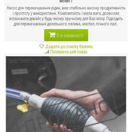
Model 1
Насос для перекачування рідин, має стабільно високу продуктивність
і простоту у використанні. Компактність і мала вага, дозволяє
встановити девайс у будь-якому зручному для Вас місці. Підходить
для перекачування дизельного палива, мастил, пічного пал..
Є в наявності
Додати до списку бажань
Порівняти цей товар