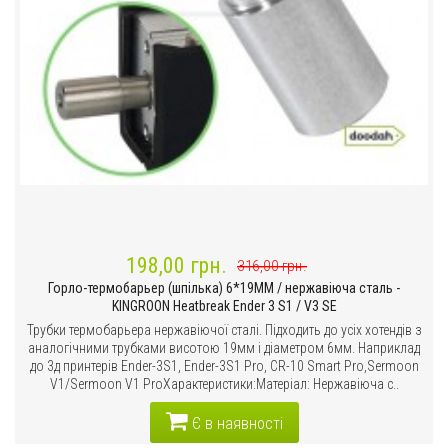
198,00 грн.
316,00 грн.
Горло-термобарьер (шпілька) 6*19MM / нержавіюча сталь -
KINGROON Heatbreak Ender 3 S1 / V3 SE
Трубки термобарьера нержавіючої сталі. Підходить до усіх хотендів з
аналогічними трубками висотою 19мм і діаметром 6мм. Наприклад
до 3д принтерів Ender-3S1, Ender-3S1 Pro, CR-10 Smart Pro,Sermoon
V1/Sermoon V1 ProХарактеристики:Матеріал: Нержавіюча с..
Є в наявності