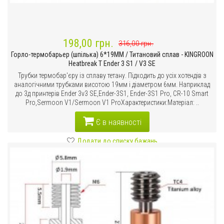
198,00 грн.
316,00 грн.
Горло-термобарьер (шпілька) 6*19MM / Титановий сплав - KINGROON
Heatbreak T Ender 3 S1 / V3 SE
Трубки термобар'єру із сплаву тетану. Підходить до усіх хотендів з
аналогічними трубками висотою 19мм і діаметром 6мм. Наприклад
до 3д принтерів Ender 3v3 SE,Ender-3S1, Ender-3S1 Pro, CR-10 Smart
Pro,Sermoon V1/Sermoon V1 ProХарактеристики:Матеріал: ..
Є в наявності
Додати до списку бажань
Порівняти цей товар