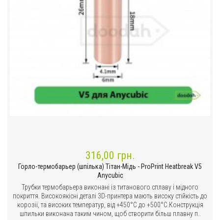
316,00 грн.
Горло-термобарьер (шпілька) Тітан-Мідь - ProPrint Heatbreak V5
Anycubic
Трубки термобарьера виконані із титанового сплаву і мідного
покриття. Високоякісні деталі 3D-принтера мають високу стійкість до
корозії, та високих температур, від +450°C до +500°C.Конструкція
шпильки виконана таким чином, щоб створити більш плавну п..