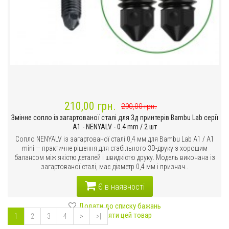
210,00 грн.
290,00 грн.
Змінне сопло із загартованої сталі для 3д принтерів Bambu Lab серії
A1 - NENYALV - 0.4 mm / 2 шт
Сопло NENYALV із загартованої сталі 0,4 мм для Bambu Lab A1 / A1
mini — практичне рішення для стабільного 3D-друку з хорошим
балансом між якістю деталей і швидкістю друку. Модель виконана із
загартованої сталі, має діаметр 0,4 мм і признач..
Є в наявності
Додати до списку бажань
Порівняти цей товар
1
2
3
4
>
>|