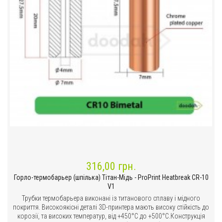
316,00 грн.
Горло-термобарьер (шпілька) Тітан-Мідь - ProPrint Heatbreak CR-10
V1
Трубки термобарьера виконані із титанового сплаву і мідного
покриття. Високоякісні деталі 3D-принтера мають високу стійкість до
корозії, та високих температур, від +450°C до +500°C.Конструкція