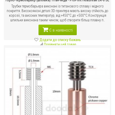
Горло-термобарьер (шпілька) Тітан-Мідь - ProPrint Heatbreak CR-6 SE
Трубки термобарьера виконані із титанового сплаву і мідного
покриття. Високоякісні деталі 3D-принтера мають високу стійкість до
корозії, та високих температур, від +450°C до +500°C.Конструкція
шпильки виконана таким чином, щоб створити більш плавну п..
Є в наявності
Додати до списку бажань
Порівняти цей товар