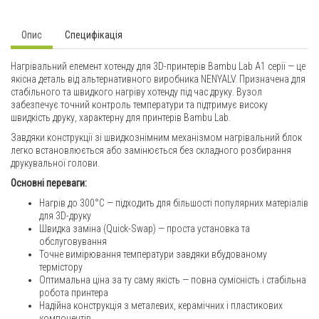
Опис
Специфікація
Нагрівальний елемент хотенду для 3D-принтерів Bambu Lab A1 серії — це
якісна деталь від альтернативного виробника NENYALV. Призначена для
стабільного та швидкого нагріву хотенду під час друку. Вузол
забезпечує точний контроль температури та підтримує високу
швидкість друку, характерну для принтерів Bambu Lab.
Завдяки конструкції зі швидкознімним механізмом нагрівальний блок
легко встановлюється або замінюється без складного розбирання
друкувальної голови.
Основні переваги:
Нагрів до 300°C — підходить для більшості популярних матеріалів
для 3D-друку
Швидка заміна (Quick-Swap) — проста установка та
обслуговування
Точне вимірювання температури завдяки вбудованому
термістору
Оптимальна ціна за ту саму якість — повна сумісність і стабільна
робота принтера
Надійна конструкція з металевих, керамічних і пластикових
компонентів