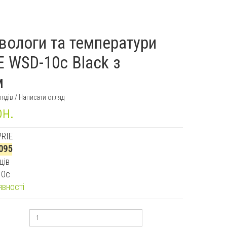
вологи та температури
 WSD-10c Black з
м
лядів
/
Написати огляд
рн.
RIE
095
ців
10c
явності