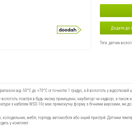
Додати до 
Теги:
датчик волог
апазоні від -50°C до +70°C із точністю 1 градус, а й вологість у відсотковій 
логість повітря в будь-якому приміщенні, інкубаторі чи надворі, а також к
ратури з кабелем WSD-10c має прямокутну форму з бічними вирізами, які доз
р, холодильник, меблі, торпеду автомобіля або інший пристрій. Датчики темп
одить у комплект.