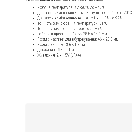
Робоча температура: від -50°C до +70°C
Діапазон вимірювання температури: від -50°C до +70°C
Діапазон вимірювання вологості: від 10% до 99%
Точність вимірювання температури: ±1°C
Точність вимірювання вологості: ±5%
Габарити пристрою: 47.8 × 28.5 × 14.3 мм
Розмір частини для вбудовування: 46 × 26.5 мм
Розмір дисплея: 3.6 × 1.7 см
Довжина кабелю: 1 м
Живлення: 2 × 1.5V (LR44)