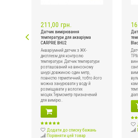
211,00 грн.
16
Датчик вимірювання
Дат
температури для акваріума
тем
ARPRIE
CARPRIE BHU2
Bla
Акваріумний датчик з ЖК-
Дат
гомір
дисплеєм для контролю
TPM
температури. Датчик температури
вин
розташований на виносному
сан
шнурі довжиною один метр,
вим
повністю герметичний, тобто його
вул
можна занурювати у воду й
кам
ання
розміщувати у вологих
тем
місцях.Термометр призначений
діап
для вимірю..
ань
Додати до списку бажань
Порівняти цей товар