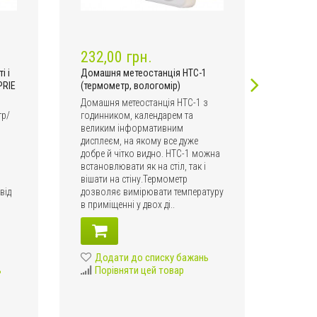
232,00 грн.
324,
і і
Домашня метеостанція HTC-1
Домашн
PRIE
(термометр, вологомір)
(термо
Домашня метеостанція HTC-1 з
Цифров
тр/
годинником, календарем та
велики
великим інформативним
диспле
дисплеєм, на якому все дуже
показан
добре й чітко видно. HTC-1 можна
TA318 
встановлювати як на стіл, так і
темпер
вішати на стіну.Термометр
вулиці.
від
дозволяє вимірювати температуру
один р
в приміщенні у двох ді..
безпос
Додати до списку бажань
Дод
ь
Порівняти цей товар
Пор