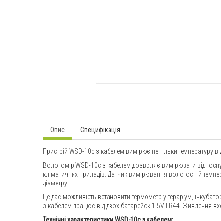
Опис
Специфікація
Пристрій WSD-10c з кабелем вимірює не тільки температуру в ді
Вологомір WSD-10c з кабелем дозволяє вимірювати відносну во
кліматичних приладів. Датчик вимірювання вологості й темпе
діаметру.
Це дає можливість встановити термометр у тераріум, інкубато
з кабелем працює від двох батарейок 1.5V LR44. Живлення вх
Технічні характеристики WSD-10c з кабелем: