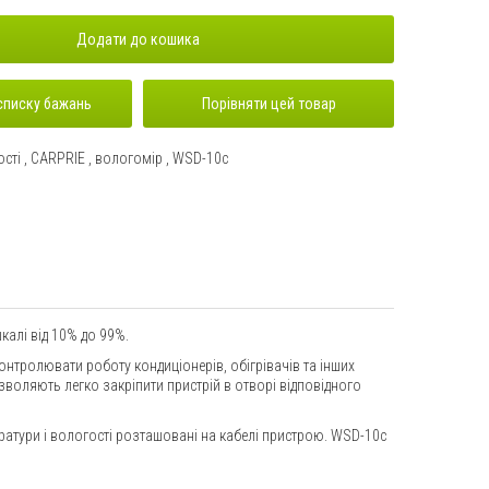
Додати до кошика
списку бажань
Порівняти цей товар
ості
,
CARPRIE
,
вологомір
,
WSD-10c
шкалі від 10% до 99%.
онтролювати роботу кондиціонерів, обігрівачів та інших
воляють легко закріпити пристрій в отворі відповідного
ератури і вологості розташовані на кабелі пристрою. WSD-10c