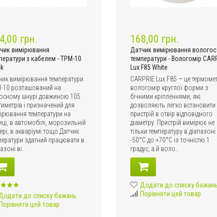
4,00 грн.
168,00 грн.
чик вимірювання
Датчик вимірювання вологост
ператури з кабелем - TPM-10
температури - Вологомір CAR
ck
Lux F85 White
чик вимірювання температури
CARPRIE Lux F85 — це термоме
-10 розташований на
вологомір круглої форми з
осному шнурі довжиною 105
бічними кріпленнями, які
тиметрів і призначений для
дозволяють легко встановити
ірювання температури на
пристрій в отвір відповідного
иці, в автомобілі, морозильній
діаметру. Пристрій вимірює не
ері, в акваріумі тощо.Датчик
тільки температуру в діапазоні 
ператури здатний працювати в
-50°C до +70°C із точністю 1
азоні ві..
градус, а й воло..
Додати до списку бажан
Порівняти цей товар
Додати до списку бажань
Порівняти цей товар