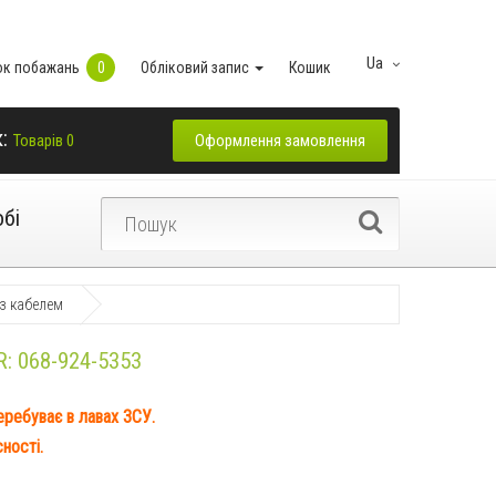
Ua
ок побажань
0
Обліковий запис
Кошик
к:
Оформлення замовлення
Товарів 0
обі
 з кабелем
R:
068-924-5353
перебуває в лавах ЗСУ.
ності.