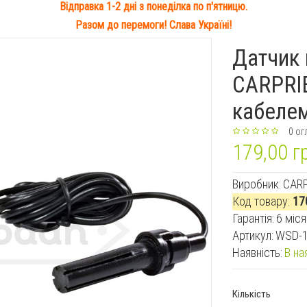
Відправка 1-2 дні з понеділка по п'ятницю.
Разом до перемоги! Слава Україні!
Датчик 
CARPRIE
кабеле
0 ог
179,00 г
Виробник:
CARP
Код товару:
17
Гарантiя:
6 міся
Артикул:
WSD-
Наявність:
В на
Кількість