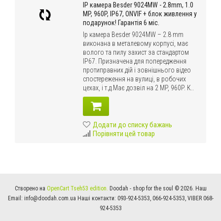
IP камера Besder 9024MW - 2.8mm, 1.0
MP, 960P, IP67, ONVIF + блок живлення у
подарунок! Гарантія 6 міс.
Ip камера Besder 9024MW – 2.8 mm
виконана в металевому корпусі, має
волого та пилу захист за стандартом
IP67. Призначена для попередження
протиправних дій і зовнішнього відео
спостереження на вулиці, в робочих
цехах, і т.д.Має дозвіл на 2 MP, 960P. К..
Додати до списку бажань
Порівняти цей товар
Створено на
OpenCart Tseh53 edition.
Doodah - shop for the soul © 2026. Наш
Email:
info@doodah.com.ua
Наші контакти:
093-924-5353
,
066-924-5353
, VIBER
068-
924-5353