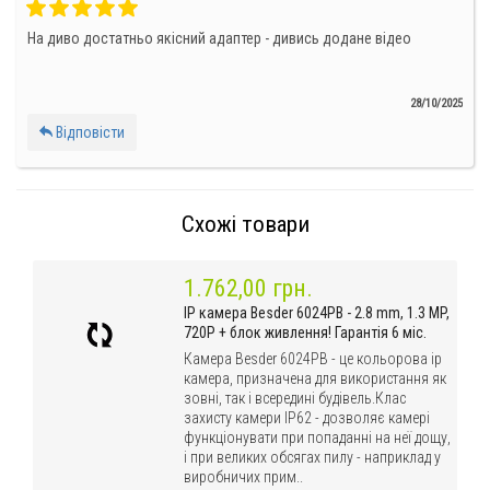
На диво достатньо якісний адаптер - дивись додане відео
28/10/2025
Відповісти
Схожі товари
1.762,00 грн.
IP камера Besder 6024PB - 2.8 mm, 1.3 MP,
720P + блок живлення! Гарантія 6 міс.
Камера Besder 6024PB - це кольорова ip
камера, призначена для використання як
зовні, так і всередині будівель.Клас
захисту камери IP62 - дозволяє камері
функціонувати при попаданні на неї дощу,
і при великих обсягах пилу - наприклад у
виробничих прим..