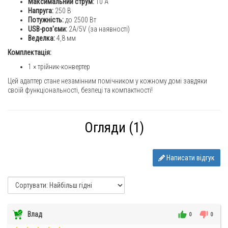
Максимальний струм:
10 A
Напруга:
250 В
Потужність:
до 2500 Вт
USB-роз'єми:
2A/5V (за наявності)
Веделка:
4,8 мм
Комплектація:
1 × трійник-конвертер
Цей адаптер стане незамінним помічником у кожному домі завдяки
своїй функціональності, безпеці та компактності!
Огляди (1)
Написати відгук
Влад
0
0