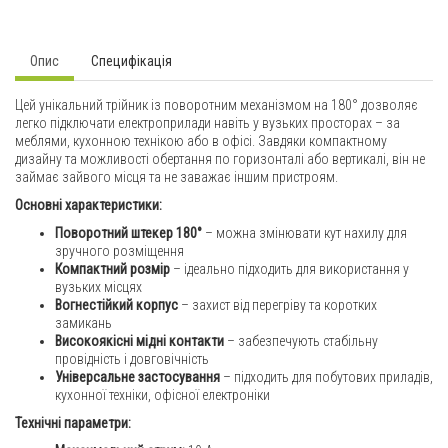
Опис
Специфікація
Цей унікальний трійник із поворотним механізмом на 180° дозволяє
легко підключати електроприлади навіть у вузьких просторах – за
меблями, кухонною технікою або в офісі. Завдяки компактному
дизайну та можливості обертання по горизонталі або вертикалі, він не
займає зайвого місця та не заважає іншим пристроям.
Основні характеристики:
Поворотний штекер 180°
– можна змінювати кут нахилу для
зручного розміщення
Компактний розмір
– ідеально підходить для використання у
вузьких місцях
Вогнестійкий корпус
– захист від перегріву та коротких
замикань
Високоякісні мідні контакти
– забезпечують стабільну
провідність і довговічність
Універсальне застосування
– підходить для побутових приладів,
кухонної техніки, офісної електроніки
Технічні параметри: